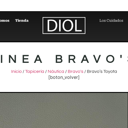
Somos
Tienda
Los Cuidados
LINEA BRAVO'
Inicio
/
Tapicería
/
Náutica
/
Bravo's
/ Bravo’s Toyota
[boton_volver]