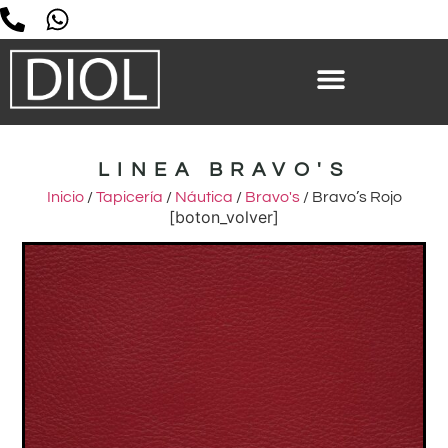
LINEA BRAVO'S
Inicio
/
Tapicería
/
Náutica
/
Bravo's
/ Bravo’s Rojo
[boton_volver]